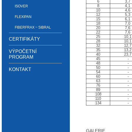
6
3,7
8
4,1
ISOVER
10
4,6
12
5,3
FLEXIPAN
15
6,1
18
7,0
FIBERFRAX ~ SIBRAL
20
7,6
22
7,6
25
10,1
CERTIFIKÁTY
28
10,1
32
12,7
35
13,2
VÝPOČETNÍ
40
23,7
PROGRAM
45
-
48
-
50
-
KONTAKT
54
-
60
-
63
-
76
-
89
-
108
-
110
-
134
-
GALERIE