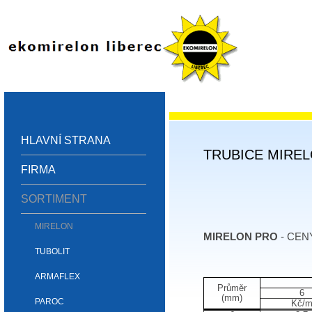
HLAVNÍ STRANA
TRUBICE MIRE
FIRMA
SORTIMENT
MIRELON
MIRELON PRO
- CENY
TUBOLIT
ARMAFLEX
Průměr
6
(mm)
PAROC
Kč/