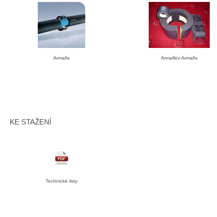
Armafix
Armaflex Armafix
KE STAŽENÍ
Technické listy