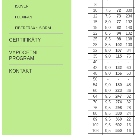
8
-
-
-
ISOVER
10
7,5
72
300
12
7,5
73
234
FLEXIPAN
15
8,0
77
192
18
8,0
82
140
FIBERFRAX ~ SIBRAL
22
8,5
94
132
25
8,5
98
108
CERTIFIKÁTY
28
8,5
102
100
32
9,0
107
84
VÝPOČETNÍ
35
9,0
115
76
PROGRAM
40
-
-
-
42
9,0
132
60
KONTAKT
48
9,0
156
50
50
-
-
-
54
9,0
180
48
60
9,0
223
36
64
9,5
247
32
70
9,5
274
32
76
9,5
298
28
80
9,5
330
24
89
9,5
360
22
102
9,5
502
16
108
9,5
550
16