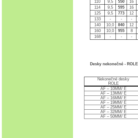
110
9,5
550
16
114
9,5
595
16
125
9,5
773
12
133
-
-
-
140
10,0
840
12
160
10,0
955
8
168
-
-
-
Desky nekonečné - ROLE
Nekonečné desky
ROLE
AF – 10MM/ E
AF – 13MM/ E
AF – 16MM/ E
AF – 19MM/ E
AF – 25MM/ E
AF – 32MM/ E
AF – 50MM/ E