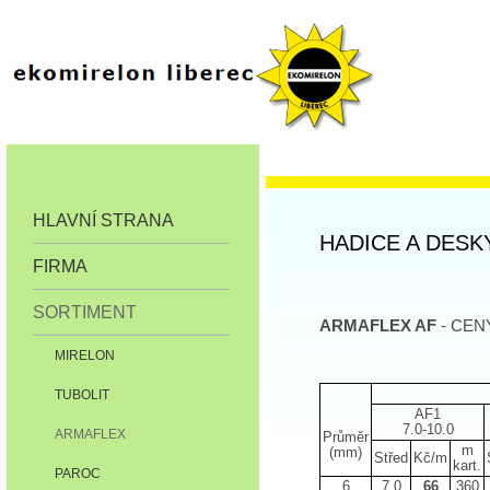
HLAVNÍ STRANA
HADICE A DESK
FIRMA
SORTIMENT
ARMAFLEX AF
- CENY
MIRELON
TUBOLIT
AF1
7.0-10.0
ARMAFLEX
Průměr
m
(mm)
Střed
Kč/m
kart.
PAROC
6
7,0
66
360